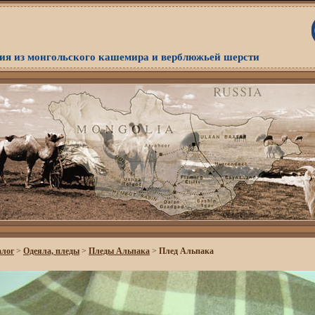
я из монгольского кашемира и верблюжьей шерсти
алог
>
Одеяла, пледы
>
Пледы Альпака
>
Плед Альпака