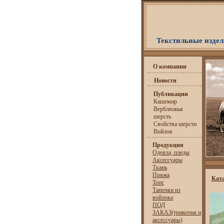
Текстильные издели
О компании
Новости
Публикации
Кашемир
Верблюжья
шерсть
Свойства шерсти
Войлок
Продукция
Одеяла, пледы
Аксессуары
Ткань
Пряжа
Кат
Топс
Тапочки из
войлока
ПОД
ЗАКАЗ(трикотаж и
аксессуары)