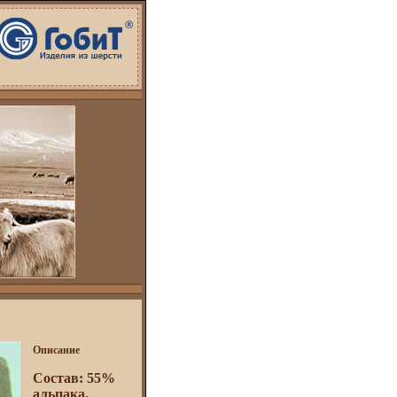
Описание
Состав: 55%
альпака,