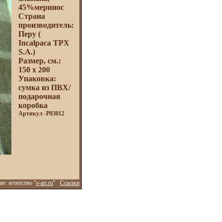
45%меринос
Страна
производитель:
Перу (
Incalpaca TPX
S.A.)
Размер, см.:
150 х 200
Упаковка:
сумка из ПВХ/
подарочная
коробка
Артикул -P03012
е: агентство "
e-art.ru
"
Ссылки