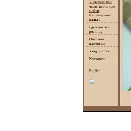
Универсальные
чехлы на мягкую
мебель
Кашемировое
пальто
Где купить в
розницу
Оптовым
клиентам
Уход, чистка
Контакты
English